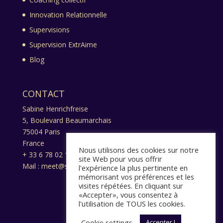
Innovation Relationnelle
Supervisions
Supervision ExtrAime
Blog
CONTACT
Sabine Henrichfreise
5, Boulevard Beaumarchais
75004 Paris
France
Nous utilisons des cookies sur notre
+ 33 6 78 02 13 17
site Web pour vous offrir
Mail : meet@sabine-henrichfreise.com
l'expérience la plus pertinente en
mémorisant vos préférences et les
visites répétées. En cliquant sur
«Accepter», vous consentez à
l'utilisation de TOUS les cookies.
Cookie settings
Accepter !