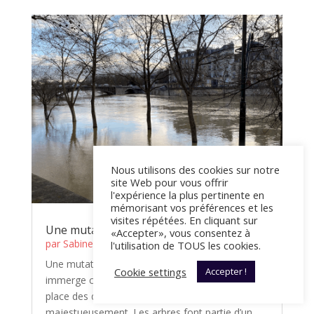
Nous utilisons des cookies sur notre
site Web pour vous offrir
l'expérience la plus pertinente en
mémorisant vos préférences et les
visites répétées. En cliquant sur
Une mutation cachée…
«Accepter», vous consentez à
par
Sabine Henrichfreise
l'utilisation de TOUS les cookies.
Une mutation cachée … La Seine déborde et
Cookie settings
Accepter !
immerge ce que nous voyons d’habitude : à la
place des quais, l’eau de la Seine s'étale
majestueusement. Les arbres font partie d’un