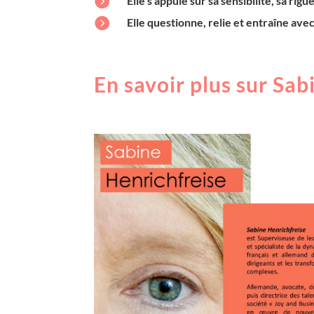

Elle s’appuie sur sa sensibilité, sa rigu

Elle questionne, relie et entraîne avec
En savoir plus sur Sab