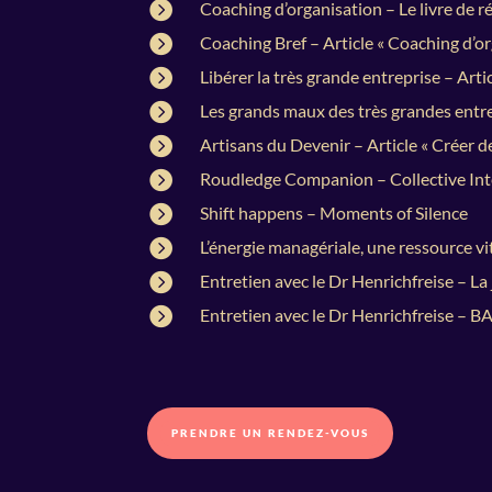

Coaching d’organisation – Le livre de r

Coaching Bref – Article « Coaching d’or

Libérer la très grande entreprise – Arti

Les grands maux des très grandes entre

Artisans du Devenir – Article « Créer de

Roudledge Companion – Collective Inte

Shift happens – Moments of Silence

L’énergie managériale, une ressource vi

Entretien avec le Dr Henrichfreise – La

Entretien avec le Dr Henrichfreise – 
PRENDRE UN RENDEZ-VOUS