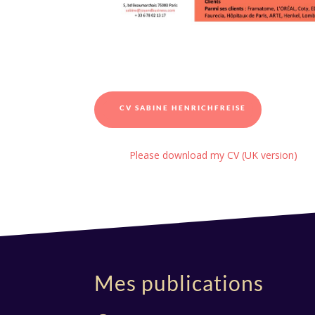
CV SABINE HENRICHFREISE
Please download my CV (UK version)
Mes publications