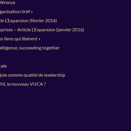
éférence
ganisation bref »
cle L’Expansion (février 2016)
prises – Article L’Expansion (janvier 2016)
s liens qui libèrent »
lligence, succeeding together
tale
 joie comme qualité de leadership
BANI, le nouveau VUCA ?