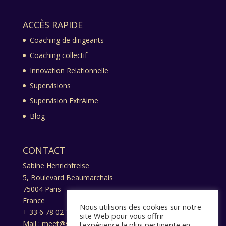
ACCÈS RAPIDE
Coaching de dirigeants
Coaching collectif
Innovation Relationnelle
Supervisions
Supervision ExtrAime
Blog
CONTACT
Sabine Henrichfreise
5, Boulevard Beaumarchais
75004 Paris
France
Nous utilisons des cookies sur notre
+ 33 6 78 02 13 17
site Web pour vous offrir
Mail : meet@sabine-henrichfreise.com
l'expérience la plus pertinente en