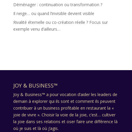
Déménager : continuation ou transformation ?
Il neige… ou quand l’invisible devient visible
Rivalité éternelle ou co-création réelle ? Focus sur
exemple venu d’ailleurs…
JOY & BUSINESS™
Joy & Business™ a pour vocation d’aider les leaders de
demain à explorer qui ils sont et comment ils peuvent
contribuer à un business profitable en restaurant la «
joie de vivre ». Choisir la voie de la joie, c’est… cultiver
la joie dans ses relations et oser faire une différence là
où je suis et là où j’agis.