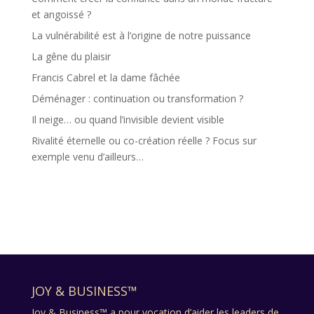
et angoissé ?
La vulnérabilité est à l’origine de notre puissance
La gêne du plaisir
Francis Cabrel et la dame fâchée
Déménager : continuation ou transformation ?
Il neige… ou quand l’invisible devient visible
Rivalité éternelle ou co-création réelle ? Focus sur
exemple venu d’ailleurs…
JOY & BUSINESS™
Joy & Business™ a pour vocation d’aider les leaders de