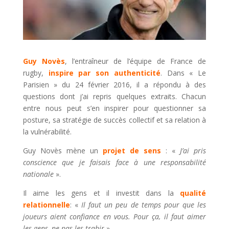
Guy Novès
, l’entraîneur de l’équipe de France de
rugby,
inspire par son authenticité
. Dans « Le
Parisien » du 24 février 2016, il a répondu à des
questions dont j’ai repris quelques extraits. Chacun
entre nous peut s’en inspirer pour questionner sa
posture, sa stratégie de succès collectif et sa relation à
la vulnérabilité.
Guy Novès mène un
projet de sens
: «
J’ai pris
conscience que je faisais face à une responsabilité
nationale
».
Il aime les gens et il investit dans la
qualité
relationnelle
: «
Il faut un peu de temps pour que les
joueurs aient confiance en vous. Pour ça, il faut aimer
les gens, ne pas les trahir
».