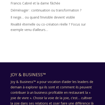
Francis Cabrel et la dame fâchée
Déménager : continuation ou transformation ?
Il neige… ou quand l’invisible devient visible
Rivalité éternelle ou co-création réelle ? Focus sur
exemple venu d’ailleurs…
JOY & BUSINESS™
Joy & Business™ a pour vocation d’aider les leaders de
demain à explorer qui ils sont et comment ils peuvent
contribuer à un business profitable en restaurant la «
joie de vivre ». Choisir la voie de la joie, c’est… cultiver
la joie dans ses relations et oser faire une différence là