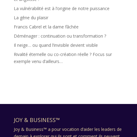
La vulnérabilité est à l’origine de notre puissance
La gêne du plaisir
Francis Cabrel et la dame fâchée
Déménager : continuation ou transformation ?
Il neige… ou quand l’invisible devient visible
Rivalité éternelle ou co-création réelle ? Focus sur
exemple venu d’ailleurs…
JOY & BUSINESS™
Joy & Business™ a pour vocation d’aider les leaders de
demain à explorer qui ils sont et comment ils peuvent