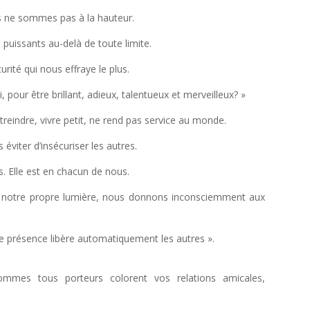
us ne sommes pas à la hauteur.
uissants au-delà de toute limite.
rité qui nous effraye le plus.
 pour être brillant, adieux, talentueux et merveilleux? »
streindre, vivre petit, ne rend pas service au monde.
 éviter d’insécuriser les autres.
s. Elle est en chacun de nous.
er notre propre lumière, nous donnons inconsciemment aux
re présence libère automatiquement les autres ».
mmes tous porteurs colorent vos relations amicales,