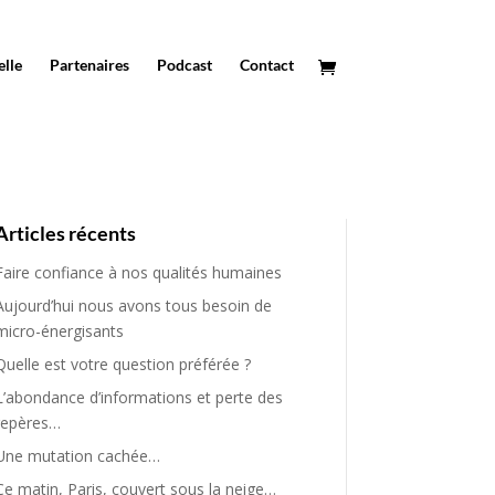
elle
Partenaires
Podcast
Contact
Articles récents
Faire confiance à nos qualités humaines
Aujourd’hui nous avons tous besoin de
micro-énergisants
Quelle est votre question préférée ?
L’abondance d’informations et perte des
repères…
Une mutation cachée…
Ce matin, Paris, couvert sous la neige…