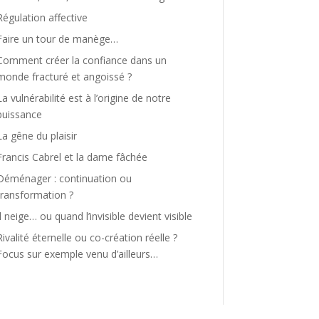
Régulation affective
Faire un tour de manège…
Comment créer la confiance dans un
monde fracturé et angoissé ?
La vulnérabilité est à l’origine de notre
puissance
La gêne du plaisir
Francis Cabrel et la dame fâchée
Déménager : continuation ou
transformation ?
Il neige… ou quand l’invisible devient visible
Rivalité éternelle ou co-création réelle ?
Focus sur exemple venu d’ailleurs…