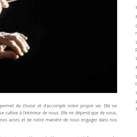
ermet de choisir et d’accomplir notre propre vie. Elle ne
 cultive à l’intérieur de nous. Elle ne dépend que de nous,
er nos actes et de notre manière de nous engager dans nos