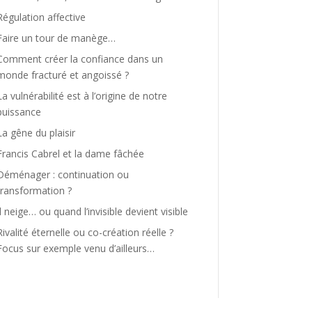
Régulation affective
Faire un tour de manège…
Comment créer la confiance dans un
monde fracturé et angoissé ?
La vulnérabilité est à l’origine de notre
puissance
La gêne du plaisir
Francis Cabrel et la dame fâchée
Déménager : continuation ou
transformation ?
Il neige… ou quand l’invisible devient visible
Rivalité éternelle ou co-création réelle ?
Focus sur exemple venu d’ailleurs…