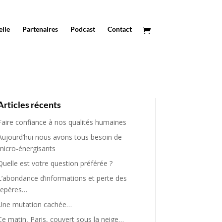
elle
Partenaires
Podcast
Contact
Articles récents
Faire confiance à nos qualités humaines
Aujourd’hui nous avons tous besoin de
micro-énergisants
Quelle est votre question préférée ?
L’abondance d’informations et perte des
repères…
Une mutation cachée…
Ce matin, Paris, couvert sous la neige…