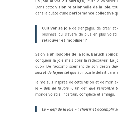
La joie ouvre au partage
, invite à valoriser
Dans cette
vision relationnelle de la joie
, to
dans la quête d’une
performance collective
qu
Cultiver sa joie
de s’engager, de créer et 
business qui s’avère de plus en plus volat
retrouver et mobiliser
?
Selon le
ph
ilosophe de la Joie, Baruch Spino
conquérir la joie mais pour la redécouvrir. La
quoi? De l’accomplissement de son destin.
Sav
secret de la joie tel que
Spinoza le définit dans
Je me suis inspirée de cette vision et de mon e
le
« défi de la joie »,
un défi
que rencontre to
monde volatile, incertain, complexe et ambigu.
Le « défi de la joie » :
ch
oisir et accomplir s