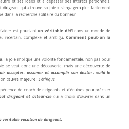
 l’autre et ses idées et à dépasser ses intérêts personnels.
ut dirigeant qui « trouve sa joie » s’engagera plus facilement
e dans la recherche solitaire du bonheur.
d’aider est pourtant
un véritable défi
dans un monde de
ile, incertain, complexe et ambigu.
Comment peut-on la
za
, la joie implique une volonté fondamentale, non pas pour
 joie se veut donc une découverte, mais une découverte de
oir accepter, assumer et accomplir son destin : voilà le
 son œuvre majeure :
L’éthique
.
xpérience de coach de dirigeants et d’équipes pour préciser
ut dirigeant et acteur-clé
qui a choisi d’œuvrer dans un
a véritable vocation de dirigeant.