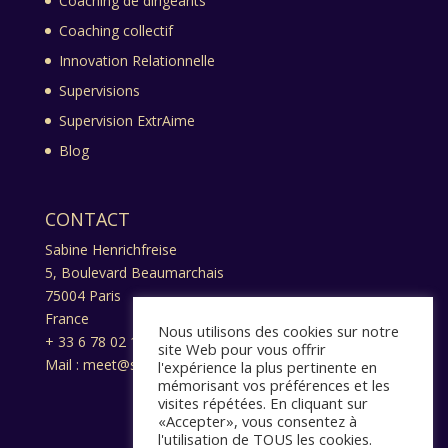
Coaching de dirigeants
Coaching collectif
Innovation Relationnelle
Supervisions
Supervision ExtrAime
Blog
CONTACT
Sabine Henrichfreise
5, Boulevard Beaumarchais
75004 Paris
France
Nous utilisons des cookies sur notre
+ 33 6 78 02 13 17
site Web pour vous offrir
Mail : meet@sabine-henrichfreise.com
l'expérience la plus pertinente en
mémorisant vos préférences et les
visites répétées. En cliquant sur
«Accepter», vous consentez à
l'utilisation de TOUS les cookies.