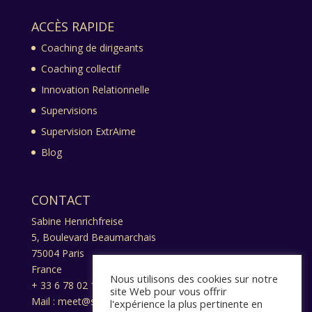
ACCÈS RAPIDE
Coaching de dirigeants
Coaching collectif
Innovation Relationnelle
Supervisions
Supervision ExtrAime
Blog
CONTACT
Sabine Henrichfreise
5, Boulevard Beaumarchais
75004 Paris
France
Nous utilisons des cookies sur notre
+ 33 6 78 02 13 17
site Web pour vous offrir
Mail : meet@sabine-henrichfreise.com
l'expérience la plus pertinente en