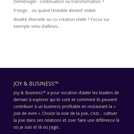
Déménager : continuation ou transformation ?
Il neige… ou quand l’invisible devient visible
Rivalité éternelle ou co-création réelle ? Focus sur
exemple venu d’ailleurs…
JOY & BUSINESS™
Joy & Business™ a pour vocation d’aider les leaders de
demain à explorer qui ils sont et comment ils peuvent
contribuer à un business profitable en restaurant la «
joie de vivre ». Choisir la voie de la joie, c’est… cultiver
la joie dans ses relations et oser faire une différence là
où je suis et là où j’agis.